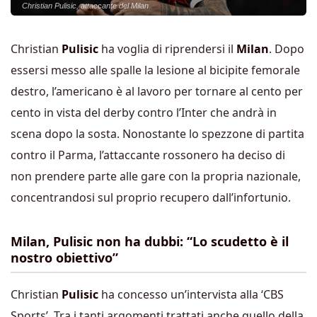
Christian Pulisic, attaccante del Milan
Christian
Pulisic
ha voglia di riprendersi il
Milan
. Dopo
essersi messo alle spalle la lesione al bicipite femorale
destro, l’americano è al lavoro per tornare al cento per
cento in vista del derby contro l’Inter che andrà in
scena dopo la sosta. Nonostante lo spezzone di partita
contro il Parma, l’attaccante rossonero ha deciso di
non prendere parte alle gare con la propria nazionale,
concentrandosi sul proprio recupero dall’infortunio.
Milan, Pulisic non ha dubbi: “Lo scudetto è il
nostro obiettivo”
Christian
Pulisic
ha concesso un’intervista alla ‘CBS
Sports’. Tra i tanti argomenti trattati anche quello della