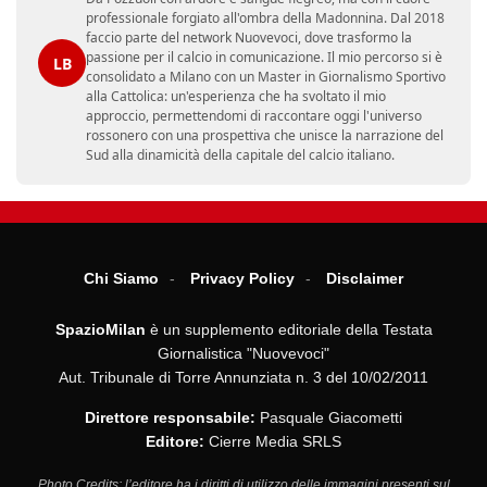
professionale forgiato all'ombra della Madonnina. Dal 2018
faccio parte del network Nuovevoci, dove trasformo la
passione per il calcio in comunicazione. Il mio percorso si è
LB
consolidato a Milano con un Master in Giornalismo Sportivo
alla Cattolica: un'esperienza che ha svoltato il mio
approccio, permettendomi di raccontare oggi l'universo
rossonero con una prospettiva che unisce la narrazione del
Sud alla dinamicità della capitale del calcio italiano.
Chi Siamo
Privacy Policy
Disclaimer
SpazioMilan
è un supplemento editoriale della Testata
Giornalistica "Nuovevoci"
Aut. Tribunale di Torre Annunziata n. 3 del 10/02/2011
Direttore responsabile:
Pasquale Giacometti
Editore:
Cierre Media SRLS
Photo Credits: l’editore ha i diritti di utilizzo delle immagini presenti sul