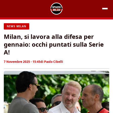
Vai
al
contenuto
NEWS MILAN
Milan, si lavora alla difesa per
gennaio: occhi puntati sulla Serie
A!
7 Novembre 2025 - 15:45
di
Paolo Cibelli