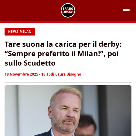
Vai
al
contenuto
NEWS MILAN
Tare suona la carica per il derby:
“Sempre preferito il Milan!”, poi
sullo Scudetto
18 Novembre 2025 - 18:15
di
Laura Bisogno