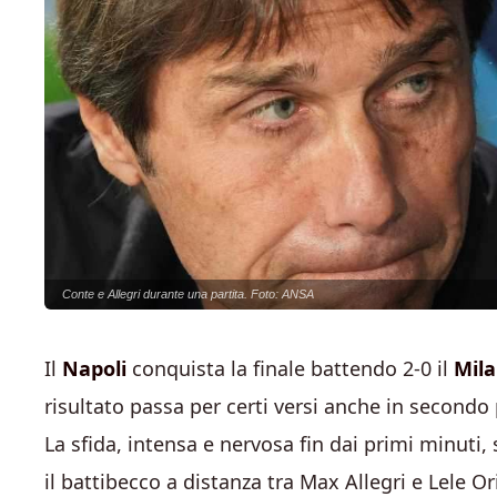
Conte e Allegri durante una partita. Foto: ANSA
Il
Napoli
conquista la finale battendo 2-0 il
Mil
risultato passa per certi versi anche in second
La sfida, intensa e nervosa fin dai primi minuti,
il battibecco a distanza tra Max Allegri e Lele Ori