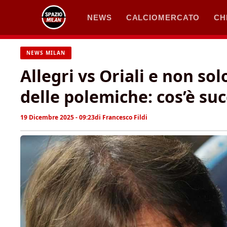
Vai
NEWS
CALCIOMERCATO
CH
al
contenuto
NEWS MILAN
Allegri vs Oriali e non so
delle polemiche: cos’è su
19 Dicembre 2025 - 09:23
di
Francesco Fildi