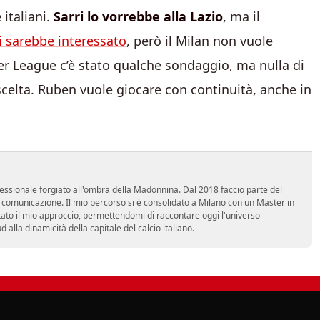
 italiani.
Sarri lo vorrebbe alla Lazio
, ma il
i sarebbe interessato
, però il Milan non vuole
er League c’è stato qualche sondaggio, ma nulla di
celta. Ruben vuole giocare con continuità, anche in
essionale forgiato all'ombra della Madonnina. Dal 2018 faccio parte del
n comunicazione. Il mio percorso si è consolidato a Milano con un Master in
tato il mio approccio, permettendomi di raccontare oggi l'universo
alla dinamicità della capitale del calcio italiano.