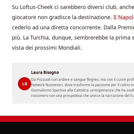
Su Loftus-Cheek ci sarebbero diversi club, anche
giocatore non gradisce la destinazione.
Il Napol
cederlo ad una diretta concorrente. Dalla Premi
più. La Turchia, dunque, sembrerebbe la prima s
vista dei prossimi Mondiali.
Laura Bisogno
Da Pozzuoli con ardore e sangue flegreo, ma con il cuore prof
LB
network Nuovevoci, dove trasformo la passione per il calcio i
Giornalismo Sportivo alla Cattolica: un'esperienza che ha svol
rossonero con una prospettiva che unisce la narrazione del Sud 