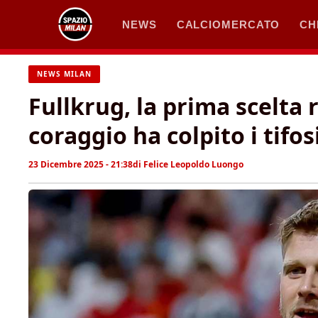
Vai
NEWS
CALCIOMERCATO
CH
al
contenuto
NEWS MILAN
Fullkrug, la prima scelta r
coraggio ha colpito i tifos
23 Dicembre 2025 - 21:38
di
Felice Leopoldo Luongo