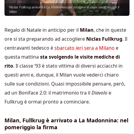
Niclas Fullkrug arrivato a La Madonnina per svolgere le visite mediche con il
Milan
Regalo di Natale in anticipo per il
Milan
, che in queste
ore si sta preparando ad accogliere
Niclas Fullkrug
. Il
centravanti tedesco è
sbarcato ieri sera a Milano
e
questa mattina
sta svolgendo le visite mediche di
rito
. Il classe ’93 è stato vittima di diversi acciacchi in
questi anni e, dunque, il Milan vuole vederci chiaro
sulle sue condizioni. Quasi impossibile pensare, però,
ad un Boniface 2.0: il matrimonio tra il
Diavolo
e
Fullkrug è ormai pronto a cominciare.
Milan, Fullkrug è arrivato a La Madonnina: nel
pomeriggio la firma