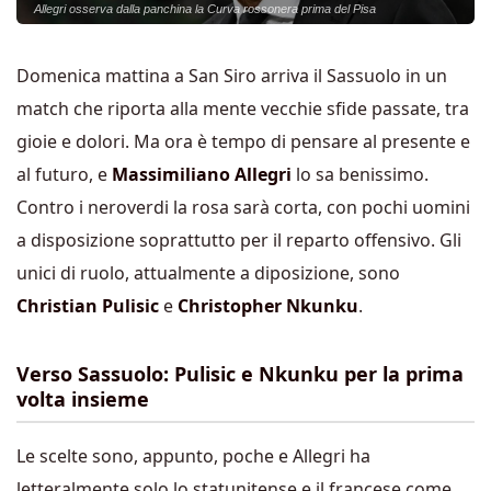
Allegri osserva dalla panchina la Curva rossonera prima del Pisa
Domenica mattina a San Siro arriva il Sassuolo in un
match che riporta alla mente vecchie sfide passate, tra
gioie e dolori. Ma ora è tempo di pensare al presente e
al futuro, e
Massimiliano Allegri
lo sa benissimo.
Contro i neroverdi la rosa sarà corta, con pochi uomini
a disposizione soprattutto per il reparto offensivo. Gli
unici di ruolo, attualmente a diposizione, sono
Christian Pulisic
e
Christopher Nkunku
.
Verso Sassuolo: Pulisic e Nkunku per la prima
volta insieme
Le scelte sono, appunto, poche e Allegri ha
letteralmente solo lo statunitense e il francese come