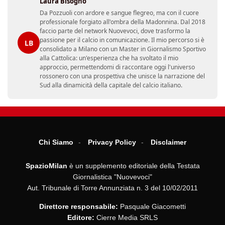
Laura Bisogno
Da Pozzuoli con ardore e sangue flegreo, ma con il cuore
professionale forgiato all'ombra della Madonnina. Dal 2018
faccio parte del network Nuovevoci, dove trasformo la
passione per il calcio in comunicazione. Il mio percorso si è
LB
consolidato a Milano con un Master in Giornalismo Sportivo
alla Cattolica: un'esperienza che ha svoltato il mio
approccio, permettendomi di raccontare oggi l'universo
rossonero con una prospettiva che unisce la narrazione del
Sud alla dinamicità della capitale del calcio italiano.
Chi Siamo
Privacy Policy
Disclaimer
SpazioMilan
è un supplemento editoriale della Testata
Giornalistica "Nuovevoci"
Aut. Tribunale di Torre Annunziata n. 3 del 10/02/2011
Direttore responsabile:
Pasquale Giacometti
Editore:
Cierre Media SRLS