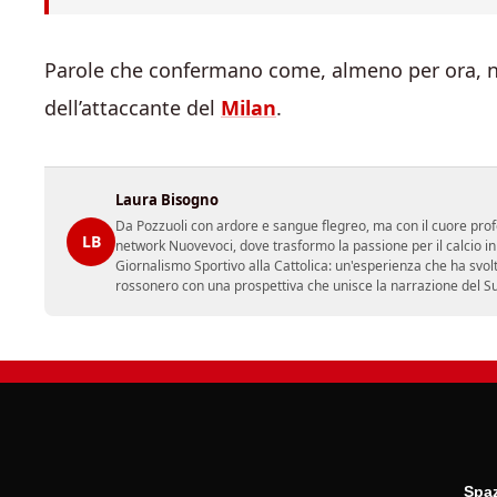
Parole che confermano come, almeno per ora, no
dell’attaccante del
Milan
.
Laura Bisogno
Da Pozzuoli con ardore e sangue flegreo, ma con il cuore prof
LB
network Nuovevoci, dove trasformo la passione per il calcio i
Giornalismo Sportivo alla Cattolica: un'esperienza che ha svol
rossonero con una prospettiva che unisce la narrazione del Sud 
Spaz