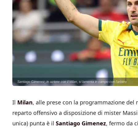
Santiago Gimenez, in azione con il Milan, si lamenta in campo con l'arbitro
Il
Milan
, alle prese con la programmazione del m
reparto offensivo a disposizione di mister Massi
unica) punta è il
Santiago Gimenez
, fermo da c