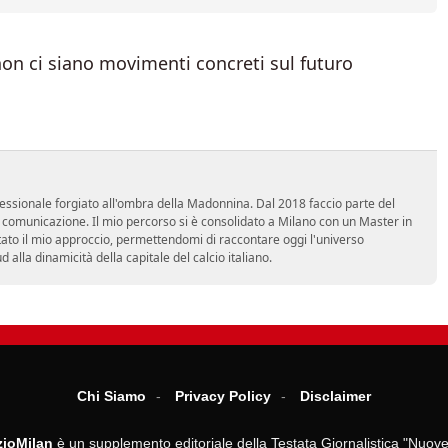
n ci siano movimenti concreti sul futuro
essionale forgiato all'ombra della Madonnina. Dal 2018 faccio parte del
n comunicazione. Il mio percorso si è consolidato a Milano con un Master in
tato il mio approccio, permettendomi di raccontare oggi l'universo
alla dinamicità della capitale del calcio italiano.
Chi Siamo
Privacy Policy
Disclaimer
ioMilan
è un supplemento editoriale della Testata Giornalistica "Nuove