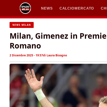
Vai
NEWS
CALCIOMERCATO
CH
al
contenuto
NEWS MILAN
Milan, Gimenez in Premier
Romano
2 Dicembre 2025 - 19:57
di
Laura Bisogno