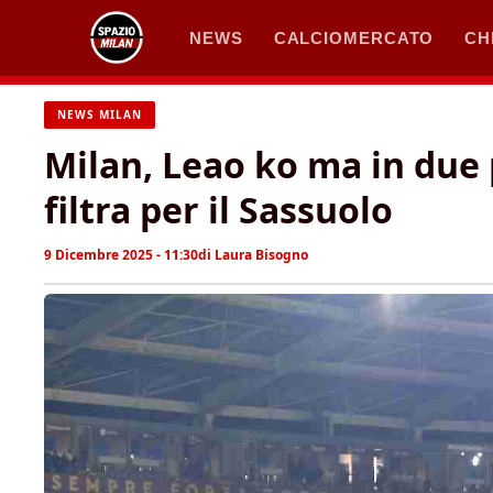
Vai
NEWS
CALCIOMERCATO
CH
al
contenuto
NEWS MILAN
Milan, Leao ko ma in due 
filtra per il Sassuolo
9 Dicembre 2025 - 11:30
di
Laura Bisogno