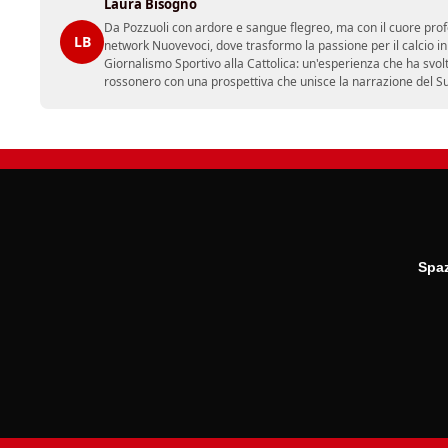
Laura Bisogno
Da Pozzuoli con ardore e sangue flegreo, ma con il cuore prof
LB
network Nuovevoci, dove trasformo la passione per il calcio i
Giornalismo Sportivo alla Cattolica: un'esperienza che ha svol
rossonero con una prospettiva che unisce la narrazione del Sud 
Spaz