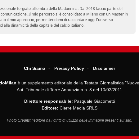
essionale forgiato all'ombra della Madonnina. Dal 2018 faccio parte del
n comunicazione. Il mio percorso si è consolidato a Milano con un Master in
tato il mio approccio, permettendomi di raccontare oggi l'universo
alla dinamicità della capitale del calcio italiano.
Chi Siamo
Privacy Policy
Disclaimer
ioMilan
è un supplemento editoriale della Testata Giornalistica "Nuove
Aut. Tribunale di Torre Annunziata n. 3 del 10/02/2011
Direttore responsabile:
Pasquale Giacometti
Editore:
Cierre Media SRLS
Photo Credits: l’editore ha i diritti di utilizzo delle immagini presenti sul sito.