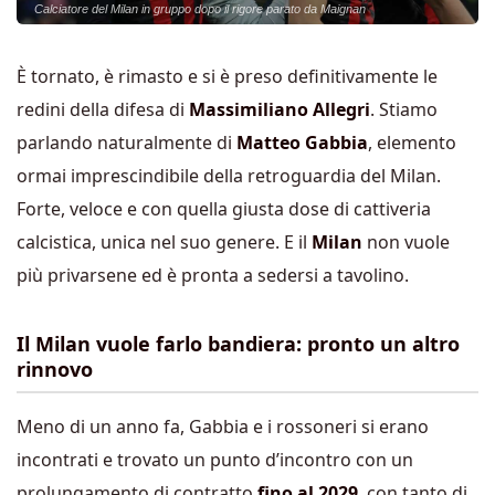
Calciatore del Milan in gruppo dopo il rigore parato da Maignan
È tornato, è rimasto e si è preso definitivamente le
redini della difesa di
Massimiliano Allegri
. Stiamo
parlando naturalmente di
Matteo Gabbia
, elemento
ormai imprescindibile della retroguardia del Milan.
Forte, veloce e con quella giusta dose di cattiveria
calcistica, unica nel suo genere. E il
Milan
non vuole
più privarsene ed è pronta a sedersi a tavolino.
Il Milan vuole farlo bandiera: pronto un altro
rinnovo
Meno di un anno fa, Gabbia e i rossoneri si erano
incontrati e trovato un punto d’incontro con un
prolungamento di contratto
fino al 2029
, con tanto di