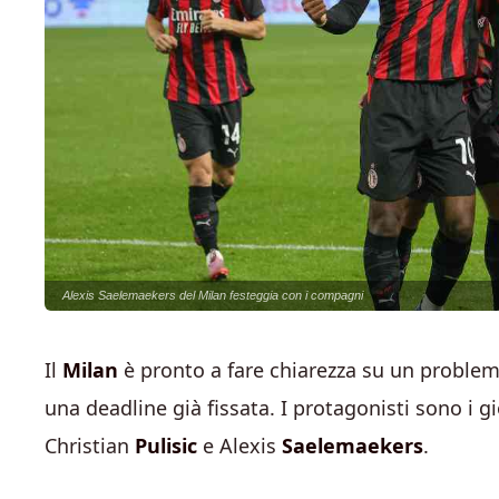
Alexis Saelemaekers del Milan festeggia con i compagni
Il
Milan
è pronto a fare chiarezza su un problema
una deadline già fissata. I protagonisti sono i gi
Christian
Pulisic
e Alexis
Saelemaekers
.