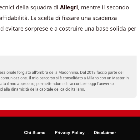
ecnici della squadra di
Allegri
, mentre il secondo
ffidabilità. La scelta di fissare una scadenza
ad evitare sorprese e a costruire una base solida per
essionale forgiato all'ombra della Madonnina. Dal 2018 faccio parte del
n comunicazione. Il mio percorso si è consolidato a Milano con un Master in
tato il mio approccio, permettendomi di raccontare oggi l'universo
alla dinamicità della capitale del calcio italiano.
Chi Siamo
Privacy Policy
Disclaimer