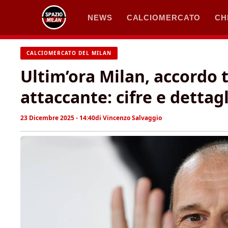
Vai
NEWS
CALCIOMERCATO
CH
al
contenuto
CALCIOMERCATO DEL MILAN
Ultim’ora Milan, accordo 
attaccante: cifre e dettagl
23 Dicembre 2025 - 14:40
di
Vincenzo Salvaggio