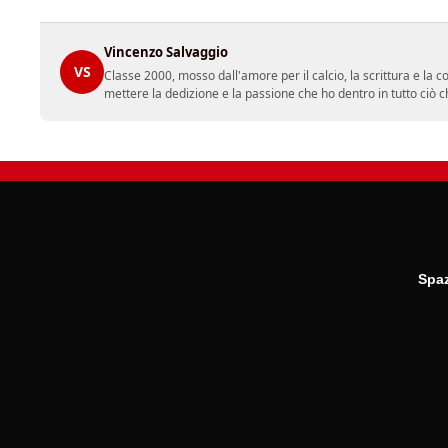
Vincenzo Salvaggio
VS
Classe 2000, mosso dall'amore per il calcio, la scrittura e la 
mettere la dedizione e la passione che ho dentro in tutto ciò c
Spaz