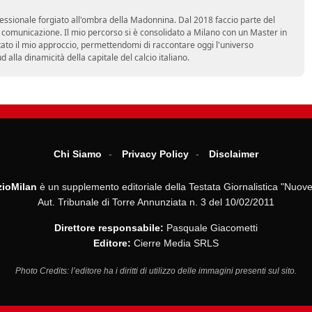
essionale forgiato all'ombra della Madonnina. Dal 2018 faccio parte del
n comunicazione. Il mio percorso si è consolidato a Milano con un Master in
tato il mio approccio, permettendomi di raccontare oggi l'universo
alla dinamicità della capitale del calcio italiano.
Chi Siamo
Privacy Policy
Disclaimer
ioMilan
è un supplemento editoriale della Testata Giornalistica "Nuove
Aut. Tribunale di Torre Annunziata n. 3 del 10/02/2011
Direttore responsabile:
Pasquale Giacometti
Editore:
Cierre Media SRLS
Photo Credits: l’editore ha i diritti di utilizzo delle immagini presenti sul sito.