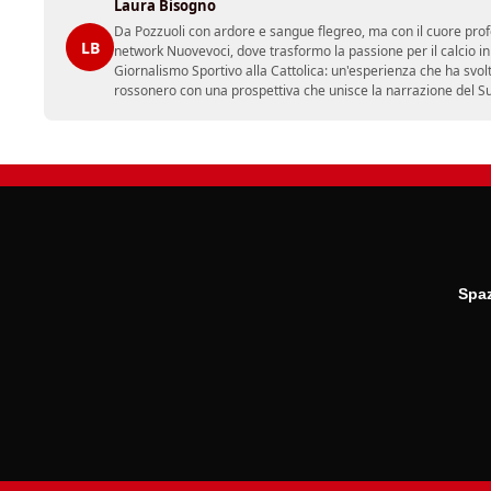
Laura Bisogno
Da Pozzuoli con ardore e sangue flegreo, ma con il cuore prof
LB
network Nuovevoci, dove trasformo la passione per il calcio i
Giornalismo Sportivo alla Cattolica: un'esperienza che ha svol
rossonero con una prospettiva che unisce la narrazione del Sud 
Spaz