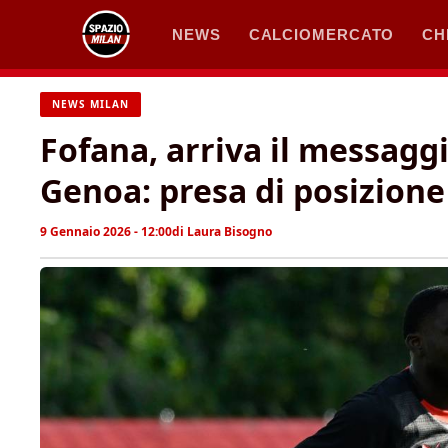
Vai
NEWS
CALCIOMERCATO
CH
al
contenuto
NEWS MILAN
Fofana, arriva il messaggi
Genoa: presa di posizione
9 Gennaio 2026 - 12:00
di
Laura Bisogno