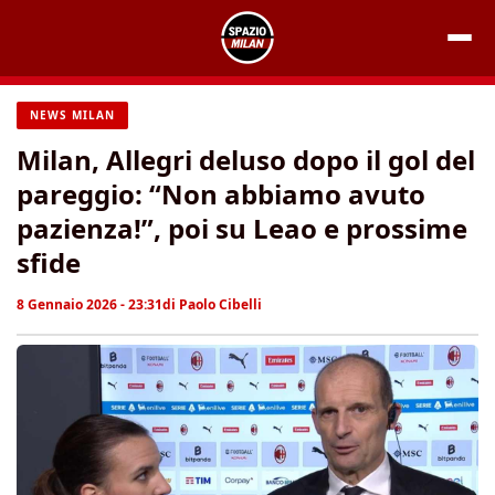
Vai
al
contenuto
NEWS MILAN
Milan, Allegri deluso dopo il gol del
pareggio: “Non abbiamo avuto
pazienza!”, poi su Leao e prossime
sfide
8 Gennaio 2026 - 23:31
di
Paolo Cibelli