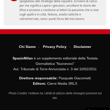
spogliatoio alle strategie della squadra. Scrivere di calcio
per me significa capire i giocatori, ascoltare le storie dei
tifosi e provare a restituire ai lettori la passione che si vive
sugli spalti e in città. Notizie, analisi tattiche e
calciomercato, sono i punti forza del mio lavoro.
Chi Siamo
Privacy Policy
Disclaimer
SpazioMilan
è un supplemento editoriale della Testata
Giornalistica "Nuovevoci"
Aut. Tribunale di Torre Annunziata n. 3 del 10/02/2011
Direttore responsabile:
Pasquale Giacometti
Editore:
Cierre Media SRLS
Photo Credits: l’editore ha i diritti di utilizzo delle immagini presenti sul
sito.