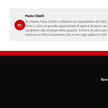
Paolo Cibelli
Mi chiamo Paolo Cibelli e collaboro con SpazioMilan dal 2025, 
PC
Serie A. Sono un grande appassionato di sport e mi piace racc
spogliatoio alle strategie della squadra. Scrivere di calcio per m
restituire ai lettori la passione che si vive sugli spalti e in cit
Spaz