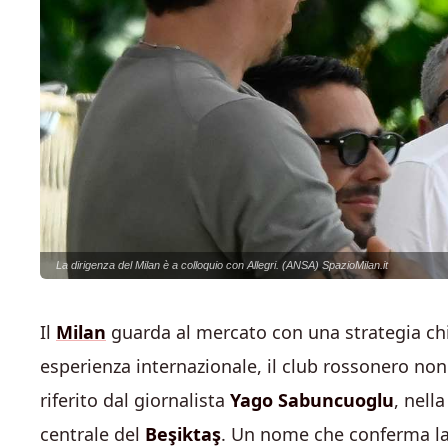
La dirigenza del Milan è a colloquio con Allegri. (ANSA) SpazioMilan.it
Il
Milan
guarda al mercato con una strategia chia
esperienza internazionale, il club rossonero non
riferito dal giornalista
Yago Sabuncuoglu
, nell
centrale del
Beşiktaş
. Un nome che conferma la 