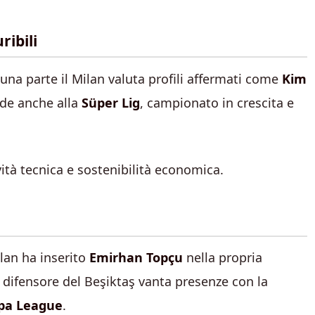
ribili
na parte il Milan valuta profili affermati come
Kim
ende anche alla
Süper Lig
, campionato in crescita e
vità tecnica e sostenibilità economica.
lan ha inserito
Emirhan Topçu
nella propria
l difensore del Beşiktaş vanta presenze con la
pa League
.