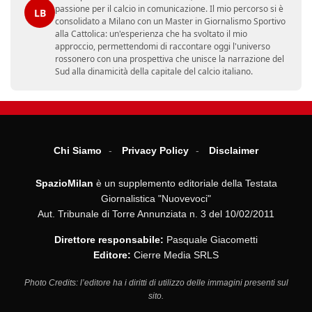
passione per il calcio in comunicazione. Il mio percorso si è
LB
consolidato a Milano con un Master in Giornalismo Sportivo
alla Cattolica: un'esperienza che ha svoltato il mio
approccio, permettendomi di raccontare oggi l'universo
rossonero con una prospettiva che unisce la narrazione del
Sud alla dinamicità della capitale del calcio italiano.
Chi Siamo
Privacy Policy
Disclaimer
SpazioMilan
è un supplemento editoriale della Testata
Giornalistica "Nuovevoci"
Aut. Tribunale di Torre Annunziata n. 3 del 10/02/2011
Direttore responsabile:
Pasquale Giacometti
Editore:
Cierre Media SRLS
Photo Credits: l’editore ha i diritti di utilizzo delle immagini presenti sul
sito.