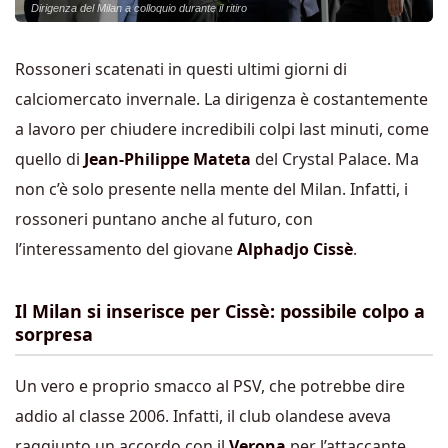
Dirigenza del Milan a colloquio durante il ritiro
Rossoneri scatenati in questi ultimi giorni di
calciomercato invernale. La dirigenza è costantemente
a lavoro per chiudere incredibili colpi last minuti, come
quello di
Jean-Philippe Mateta
del Crystal Palace. Ma
non c’è solo presente nella mente del Milan. Infatti, i
rossoneri puntano anche al futuro, con
l’interessamento del giovane
Alphadjo Cissè
.
Il Milan si inserisce per Cissè: possibile colpo a
sorpresa
Un vero e proprio smacco al PSV, che potrebbe dire
addio al classe 2006. Infatti, il club olandese aveva
raggiunto un accordo con il
Verona
per l’attaccante