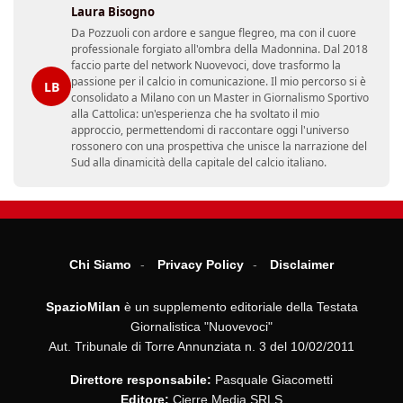
Laura Bisogno
Da Pozzuoli con ardore e sangue flegreo, ma con il cuore
professionale forgiato all'ombra della Madonnina. Dal 2018
faccio parte del network Nuovevoci, dove trasformo la
passione per il calcio in comunicazione. Il mio percorso si è
LB
consolidato a Milano con un Master in Giornalismo Sportivo
alla Cattolica: un'esperienza che ha svoltato il mio
approccio, permettendomi di raccontare oggi l'universo
rossonero con una prospettiva che unisce la narrazione del
Sud alla dinamicità della capitale del calcio italiano.
Chi Siamo
Privacy Policy
Disclaimer
SpazioMilan
è un supplemento editoriale della Testata
Giornalistica "Nuovevoci"
Aut. Tribunale di Torre Annunziata n. 3 del 10/02/2011
Direttore responsabile:
Pasquale Giacometti
Editore:
Cierre Media SRLS