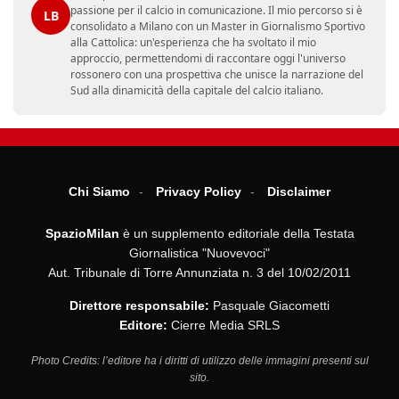
passione per il calcio in comunicazione. Il mio percorso si è
LB
consolidato a Milano con un Master in Giornalismo Sportivo
alla Cattolica: un'esperienza che ha svoltato il mio
approccio, permettendomi di raccontare oggi l'universo
rossonero con una prospettiva che unisce la narrazione del
Sud alla dinamicità della capitale del calcio italiano.
Chi Siamo
Privacy Policy
Disclaimer
SpazioMilan
è un supplemento editoriale della Testata
Giornalistica "Nuovevoci"
Aut. Tribunale di Torre Annunziata n. 3 del 10/02/2011
Direttore responsabile:
Pasquale Giacometti
Editore:
Cierre Media SRLS
Photo Credits: l’editore ha i diritti di utilizzo delle immagini presenti sul
sito.