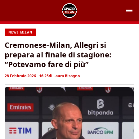
Vai
al
contenuto
NEWS MILAN
Cremonese-Milan, Allegri si
prepara al finale di stagione:
“Potevamo fare di più”
28 Febbraio 2026 - 16:25
di
Laura Bisogno