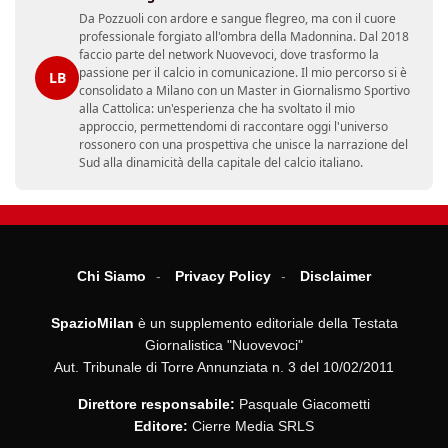
Da Pozzuoli con ardore e sangue flegreo, ma con il cuore
professionale forgiato all'ombra della Madonnina. Dal 2018
faccio parte del network Nuovevoci, dove trasformo la
passione per il calcio in comunicazione. Il mio percorso si è
LB
consolidato a Milano con un Master in Giornalismo Sportivo
alla Cattolica: un'esperienza che ha svoltato il mio
approccio, permettendomi di raccontare oggi l'universo
rossonero con una prospettiva che unisce la narrazione del
Sud alla dinamicità della capitale del calcio italiano.
Chi Siamo
Privacy Policy
Disclaimer
SpazioMilan
è un supplemento editoriale della Testata
Giornalistica "Nuovevoci"
Aut. Tribunale di Torre Annunziata n. 3 del 10/02/2011
Direttore responsabile:
Pasquale Giacometti
Editore:
Cierre Media SRLS