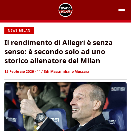
Vai
al
contenuto
NEWS MILAN
Il rendimento di Allegri è senza
senso: è secondo solo ad uno
storico allenatore del Milan
15 Febbraio 2026 - 11:13
di
Massimiliano Muscara