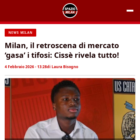
Vai
al
contenuto
NEWS MILAN
Milan, il retroscena di mercato
‘gasa’ i tifosi: Cissè rivela tutto!
4 Febbraio 2026 - 13:28
di
Laura Bisogno