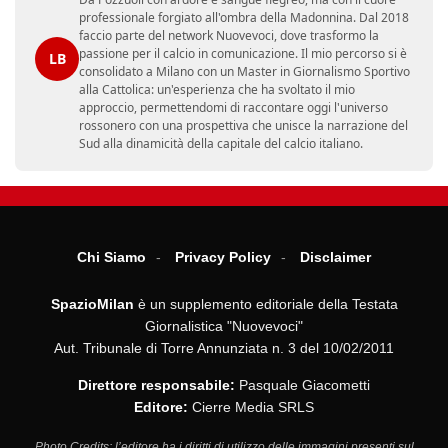
professionale forgiato all'ombra della Madonnina. Dal 2018
faccio parte del network Nuovevoci, dove trasformo la
passione per il calcio in comunicazione. Il mio percorso si è
LB
consolidato a Milano con un Master in Giornalismo Sportivo
alla Cattolica: un'esperienza che ha svoltato il mio
approccio, permettendomi di raccontare oggi l'universo
rossonero con una prospettiva che unisce la narrazione del
Sud alla dinamicità della capitale del calcio italiano.
Chi Siamo
Privacy Policy
Disclaimer
SpazioMilan
è un supplemento editoriale della Testata
Giornalistica "Nuovevoci"
Aut. Tribunale di Torre Annunziata n. 3 del 10/02/2011
Direttore responsabile:
Pasquale Giacometti
Editore:
Cierre Media SRLS
Photo Credits: l’editore ha i diritti di utilizzo delle immagini presenti sul