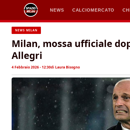
Vai
NEWS
CALCIOMERCATO
CH
al
contenuto
NEWS MILAN
Milan, mossa ufficiale dop
Allegri
4 Febbraio 2026 - 12:30
di
Laura Bisogno