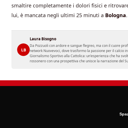
smaltire completamente i dolori fisici e ritrova
lui, è mancata negli ultimi 25 minuti a
Bologna
.
Laura Bisogno
Da Pozzuoli con ardore e sangue flegreo, ma con il cuore prof
LB
network Nuovevoci, dove trasformo la passione per il calcio i
Giornalismo Sportivo alla Cattolica: un'esperienza che ha svol
rossonero con una prospettiva che unisce la narrazione del Sud 
Spaz