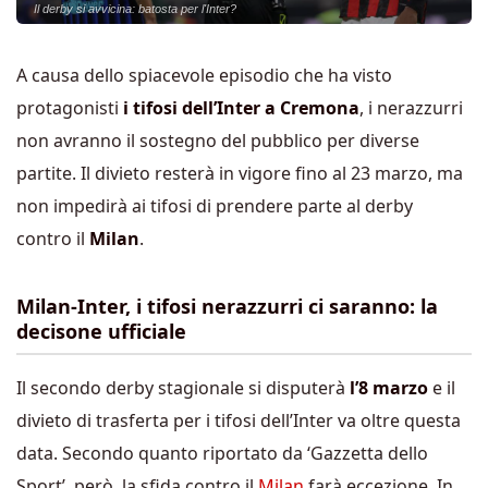
Il derby si avvicina: batosta per l'Inter?
A causa dello spiacevole episodio che ha visto
protagonisti
i tifosi dell’Inter a Cremona
, i nerazzurri
non avranno il sostegno del pubblico per diverse
partite. Il divieto resterà in vigore fino al 23 marzo, ma
non impedirà ai tifosi di prendere parte al derby
contro il
Milan
.
Milan-Inter, i tifosi nerazzurri ci saranno: la
decisone ufficiale
Il secondo derby stagionale si disputerà
l’8 marzo
e il
divieto di trasferta per i tifosi dell’Inter va oltre questa
data. Secondo quanto riportato da ‘Gazzetta dello
Sport’, però, la sfida contro il
Milan
farà eccezione. In