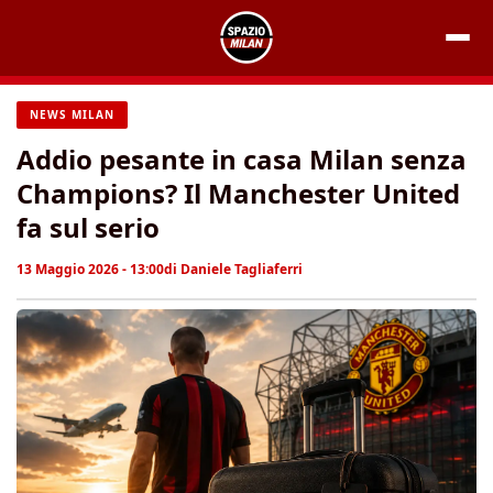
Vai
al
contenuto
NEWS MILAN
Addio pesante in casa Milan senza
Champions? Il Manchester United
fa sul serio
13 Maggio 2026 - 13:00
di
Daniele Tagliaferri