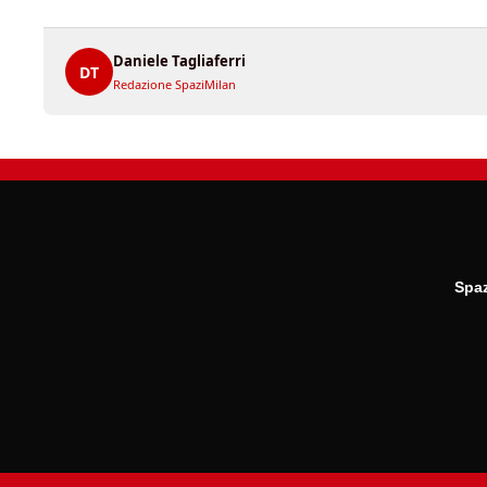
Daniele Tagliaferri
DT
Redazione SpaziMilan
Spaz