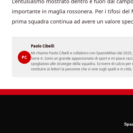
L’entusiasmo mostrato dentro e fuori dal campo
importante in maglia rossonera. Per i tifosi del M
prima squadra continua ad avere un valore spec
Paolo Cibelli
Mi chiamo Paolo Cibelli e collaboro con SpazioMilan dal 2025, 
PC
Serie A. Sono un grande appassionato di sport e mi piace racc
spogliatoio alle strategie della squadra. Scrivere di calcio per m
restituire ai lettori la passione che si vive sugli spalti e in cit
Spaz