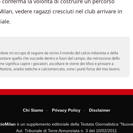
 conferma la volontà di costruire un percorso
ilan, vedere ragazzi cresciuti nel club arrivare in
iale.
dove mi occupo di seguire da vicino il mondo del calcio milanista e della
ontare quello che succede dentro e fuori dal campo, dai retroscena dello
e significa capire i giocatori, ascoltare le storie dei tifosi e provare a
tà. Notizie, analisi tattiche e calciomercato, sono i punti forza del mio lavoro.
Chi Siamo
Privacy Policy
Disclaimer
ioMilan
è un supplemento editoriale della Testata Giornalistica "Nuove
Aut. Tribunale di Torre Annunziata n. 3 del 10/02/2011