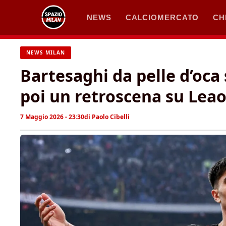
Vai
NEWS
CALCIOMERCATO
CH
al
contenuto
NEWS MILAN
Bartesaghi da pelle d’oca 
poi un retroscena su Lea
7 Maggio 2026 - 23:30
di
Paolo Cibelli