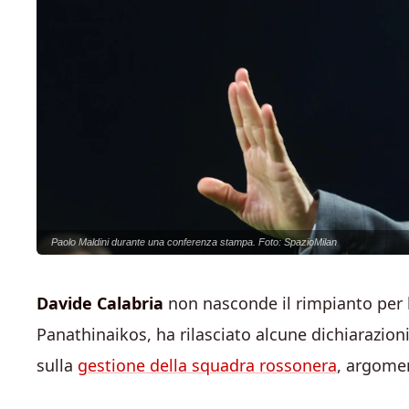
Paolo Maldini durante una conferenza stampa. Foto: SpazioMilan
Davide Calabria
non nasconde il rimpianto per l
Panathinaikos, ha rilasciato alcune dichiarazion
sulla
gestione della squadra rossonera
, argomen