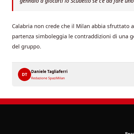
gennaio a giocarti lo Scudetto se c’è da fare uno
Calabria non crede che il Milan abbia sfruttato 
partenza simboleggia le contraddizioni di una 
del gruppo.
Daniele Tagliaferri
DT
Redazione SpaziMilan
Spaz