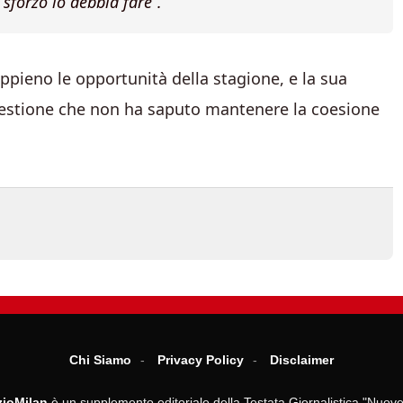
 sforzo lo debbia fare”.
appieno le opportunità della stagione, e la sua
gestione che non ha saputo mantenere la coesione
Chi Siamo
Privacy Policy
Disclaimer
ioMilan
è un supplemento editoriale della Testata Giornalistica "Nuove