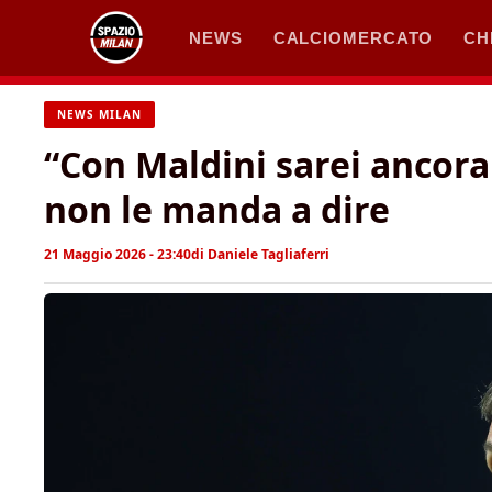
Vai
NEWS
CALCIOMERCATO
CH
al
contenuto
NEWS MILAN
“Con Maldini sarei ancora 
non le manda a dire
21 Maggio 2026 - 23:40
di
Daniele Tagliaferri