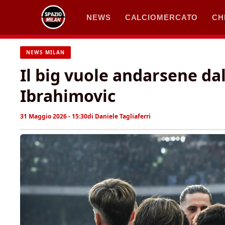
Vai
NEWS
CALCIOMERCATO
CH
al
contenuto
NEWS MILAN
Il big vuole andarsene dal
Ibrahimovic
31 Maggio 2026 - 15:30
di
Daniele Tagliaferri