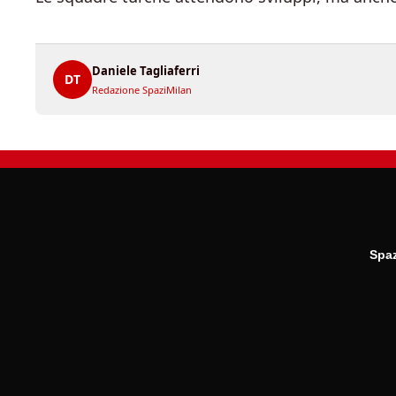
Daniele Tagliaferri
DT
Redazione SpaziMilan
Spaz