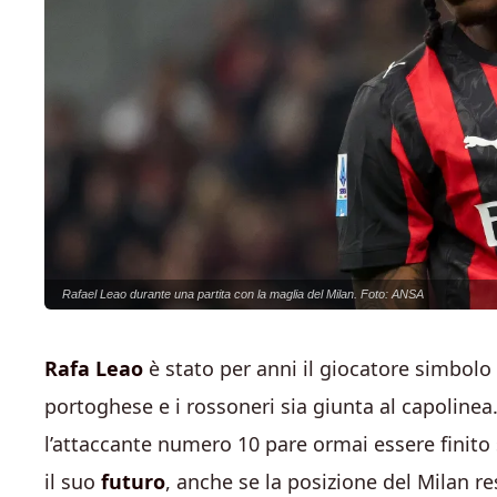
Rafael Leao durante una partita con la maglia del Milan. Foto: ANSA
Rafa Leao
è stato per anni il giocatore simbolo
portoghese e i rossoneri sia giunta al capoline
l’attaccante numero 10 pare ormai essere finito s
il suo
futuro
, anche se la posizione del Milan re