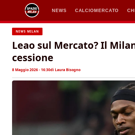
Vai
NEWS
CALCIOMERCATO
CH
al
contenuto
NEWS MILAN
Leao sul Mercato? Il Milan
cessione
8 Maggio 2026 - 16:30
di
Laura Bisogno