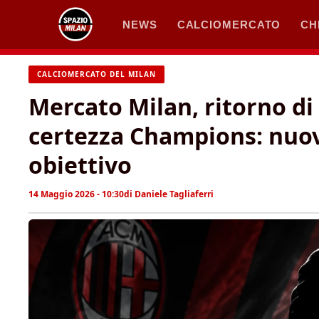
Vai
NEWS
CALCIOMERCATO
CH
al
contenuto
CALCIOMERCATO DEL MILAN
Mercato Milan, ritorno d
certezza Champions: nuovi
obiettivo
14 Maggio 2026 - 10:30
di
Daniele Tagliaferri