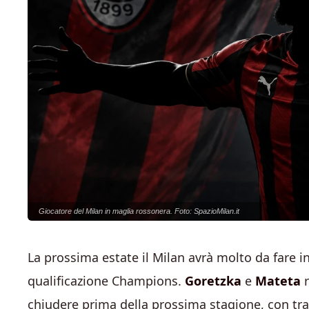
Giocatore del Milan in maglia rossonera. Foto: SpazioMilan.it
La prossima estate il Milan avrà molto da fare 
qualificazione Champions.
Goretzka
e
Mateta
r
chiudere prima della prossima stagione, con trat