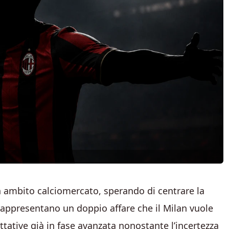
in ambito calciomercato, sperando di centrare la
appresentano un doppio affare che il Milan vuole
tative già in fase avanzata nonostante l’incertezza