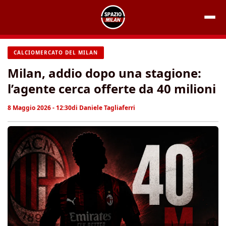
Vai
al
contenuto
CALCIOMERCATO DEL MILAN
Milan, addio dopo una stagione:
l’agente cerca offerte da 40 milioni
8 Maggio 2026 - 12:30
di
Daniele Tagliaferri