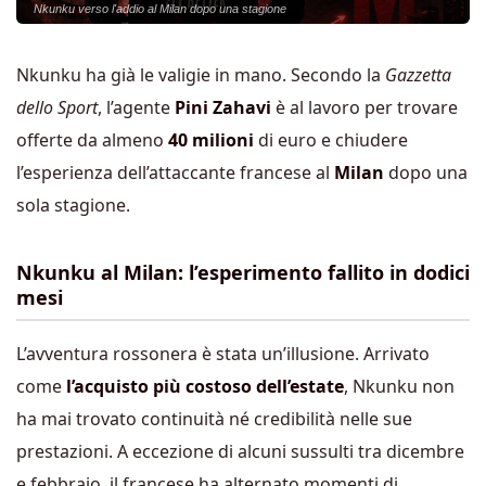
Nkunku verso l'addio al Milan dopo una stagione
Nkunku ha già le valigie in mano. Secondo la
Gazzetta
dello Sport
, l’agente
Pini Zahavi
è al lavoro per trovare
offerte da almeno
40 milioni
di euro e chiudere
l’esperienza dell’attaccante francese al
Milan
dopo una
sola stagione.
Nkunku al Milan: l’esperimento fallito in dodici
mesi
L’avventura rossonera è stata un’illusione. Arrivato
come
l’acquisto più costoso dell’estate
, Nkunku non
ha mai trovato continuità né credibilità nelle sue
prestazioni. A eccezione di alcuni sussulti tra dicembre
e febbraio, il francese ha alternato momenti di