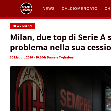
Vai
NEWS
CALCIOMERCATO
CH
al
contenuto
NEWS MILAN
Milan, due top di Serie A 
problema nella sua cessio
30 Maggio 2026 - 10:30
di
Daniele Tagliaferri