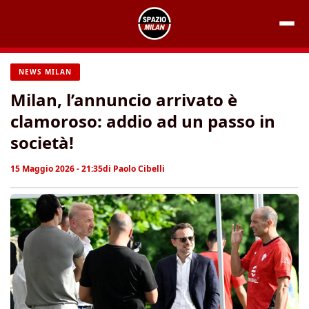
Vai
al
contenuto
NEWS MILAN
Milan, l’annuncio arrivato è
clamoroso: addio ad un passo in
società!
15 Maggio 2026 - 21:35
di
Paolo Cibelli