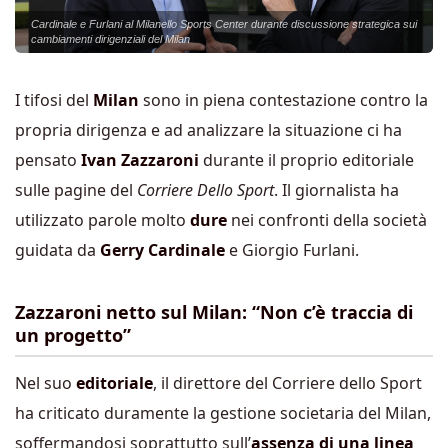
Cardinale e Furlani al Milanello Sports Center durante discussione strategica sui
cambiamenti dirigenziali del Milan
I tifosi del
Milan
sono in piena contestazione contro la
propria dirigenza e ad analizzare la situazione ci ha
pensato
Ivan Zazzaroni
durante il proprio editoriale
sulle pagine del
Corriere Dello Sport
. Il giornalista ha
utilizzato parole molto
dure
nei confronti della società
guidata da
Gerry Cardinale
e Giorgio Furlani.
Zazzaroni netto sul Milan: “Non c’è traccia di
un progetto”
Nel suo
editoriale
, il direttore del Corriere dello Sport
ha criticato duramente la gestione societaria del Milan,
soffermandosi soprattutto sull’
assenza di una linea