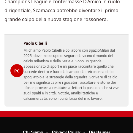
Champions League e confermasse D’Amico in ruolo
dirigenziale, Scamacca potrebbe diventare il primo
grande colpo della nuova stagione rossonera.
Paolo Cibelli
Mi chiamo Paolo Cibelli e collaboro con SpazioMilan dal
2025, dove mi occupo di seguire da vicino il mondo del
calcio milanista e della Serie A. Sono un grande
appassionato di sport e mi piace raccontare quello che
PC
succede dentro e fuori dal campo, dai retroscena dello
spogliatoio alle strategie della squadra. Scrivere di calcio
per me significa capire i giocatori, ascoltare le storie dei
tifosi e provare a restituire ai lettori la passione che si vive
sugli spalti e in città. Notizie, analisi tattiche e
calciomercato, sono i punti forza del mio lavoro.
Chi Siamo
Privacy Policy
Disclaimer