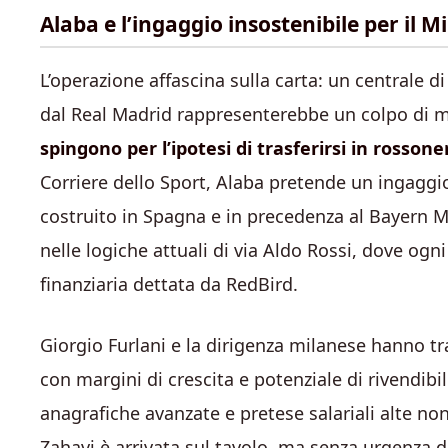
Alaba e l’ingaggio insostenibile per il M
L’operazione affascina sulla carta: un centrale d
dal Real Madrid rappresenterebbe un colpo di 
spingono per l’ipotesi di trasferirsi in rossone
Corriere dello Sport, Alaba pretende un ingaggio 
costruito in Spagna e in precedenza al Bayern 
nelle logiche attuali di via Aldo Rossi, dove ogni
finanziaria dettata da RedBird.
Giorgio Furlani e la dirigenza milanese hanno tra
con margini di crescita e potenziale di rivendib
anagrafiche avanzate e pretese salariali alte no
Zahavi è arrivata sul tavolo, ma senza urgenza d