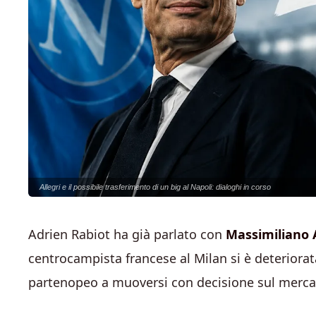
Allegri e il possibile trasferimento di un big al Napoli: dialoghi in corso
Adrien Rabiot ha già parlato con
Massimiliano A
centrocampista francese al Milan si è deteriora
partenopeo a muoversi con decisione sul merca