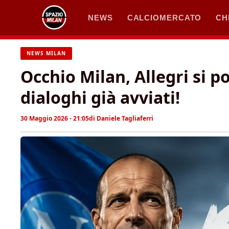
Vai
NEWS
CALCIOMERCATO
CH
al
contenuto
NEWS MILAN
Occhio Milan, Allegri si p
dialoghi già avviati!
30 Maggio 2026 - 21:05
di
Daniele Tagliaferri