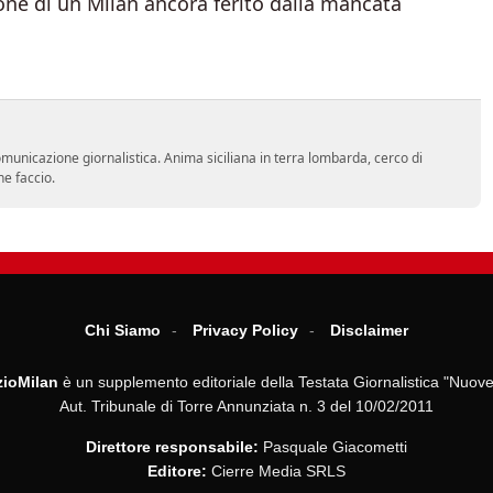
one di un Milan ancora ferito dalla mancata
comunicazione giornalistica. Anima siciliana in terra lombarda, cerco di
he faccio.
Chi Siamo
Privacy Policy
Disclaimer
ioMilan
è un supplemento editoriale della Testata Giornalistica "Nuove
Aut. Tribunale di Torre Annunziata n. 3 del 10/02/2011
Direttore responsabile:
Pasquale Giacometti
Editore:
Cierre Media SRLS