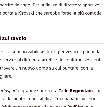
partire da capo. Per la figura di direttore sportivo
che porta a Kirovski che sarebbe forse la più comoda
i sul tavolo
ato sui suoi possibili sostituti per vestire i panni da
nservito al dirigente artefice delle ultime sessioni
 trovare un nuovo uomo su cui puntare, con la
liare.
uttosport
il grande sogno era
Txiki Begiristain
, ex
 declinato la possibilità. Tra i papabili vi sono
 (club appartenente alla galassia RedBird) e l’ex