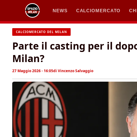
Vai
NEWS
CALCIOMERCATO
CH
al
contenuto
CALCIOMERCATO DEL MILAN
Parte il casting per il do
Milan?
27 Maggio 2026 - 16:05
di
Vincenzo Salvaggio