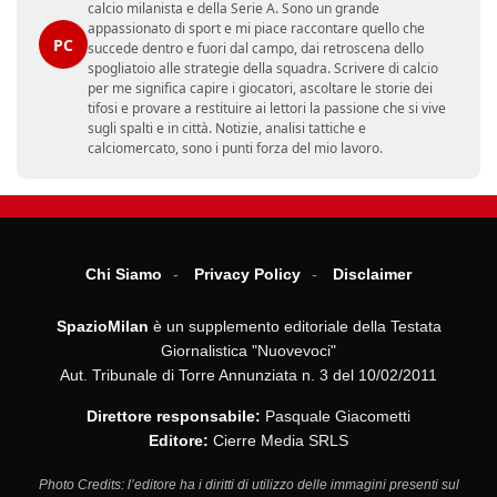
calcio milanista e della Serie A. Sono un grande
appassionato di sport e mi piace raccontare quello che
PC
succede dentro e fuori dal campo, dai retroscena dello
spogliatoio alle strategie della squadra. Scrivere di calcio
per me significa capire i giocatori, ascoltare le storie dei
tifosi e provare a restituire ai lettori la passione che si vive
sugli spalti e in città. Notizie, analisi tattiche e
calciomercato, sono i punti forza del mio lavoro.
Chi Siamo
Privacy Policy
Disclaimer
SpazioMilan
è un supplemento editoriale della Testata
Giornalistica "Nuovevoci"
Aut. Tribunale di Torre Annunziata n. 3 del 10/02/2011
Direttore responsabile:
Pasquale Giacometti
Editore:
Cierre Media SRLS
Photo Credits: l’editore ha i diritti di utilizzo delle immagini presenti sul