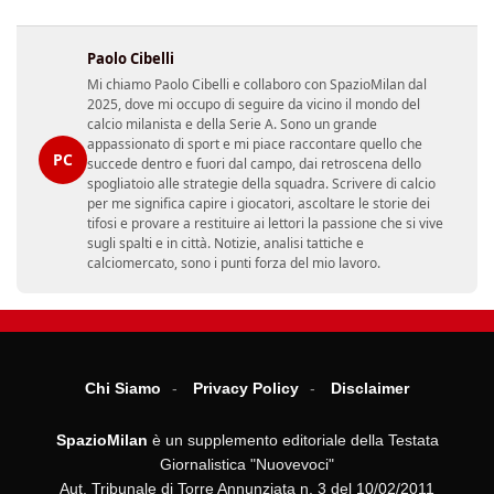
Paolo Cibelli
Mi chiamo Paolo Cibelli e collaboro con SpazioMilan dal
2025, dove mi occupo di seguire da vicino il mondo del
calcio milanista e della Serie A. Sono un grande
appassionato di sport e mi piace raccontare quello che
PC
succede dentro e fuori dal campo, dai retroscena dello
spogliatoio alle strategie della squadra. Scrivere di calcio
per me significa capire i giocatori, ascoltare le storie dei
tifosi e provare a restituire ai lettori la passione che si vive
sugli spalti e in città. Notizie, analisi tattiche e
calciomercato, sono i punti forza del mio lavoro.
Chi Siamo
Privacy Policy
Disclaimer
SpazioMilan
è un supplemento editoriale della Testata
Giornalistica "Nuovevoci"
Aut. Tribunale di Torre Annunziata n. 3 del 10/02/2011