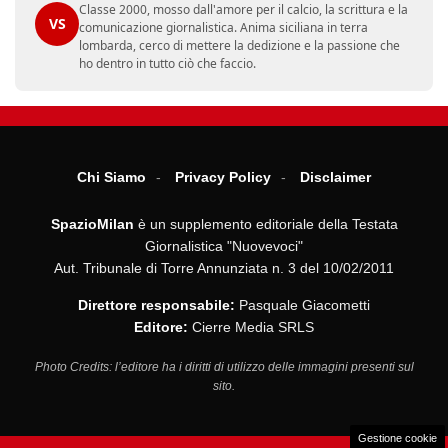
Classe 2000, mosso dall'amore per il calcio, la scrittura e la
VS
comunicazione giornalistica. Anima siciliana in terra
lombarda, cerco di mettere la dedizione e la passione che
ho dentro in tutto ciò che faccio.
Chi Siamo
Privacy Policy
Disclaimer
SpazioMilan
è un supplemento editoriale della Testata
Giornalistica "Nuovevoci"
Aut. Tribunale di Torre Annunziata n. 3 del 10/02/2011
Direttore responsabile:
Pasquale Giacometti
Editore:
Cierre Media SRLS
Photo Credits: l’editore ha i diritti di utilizzo delle immagini presenti sul
sito.
Gestione cookie