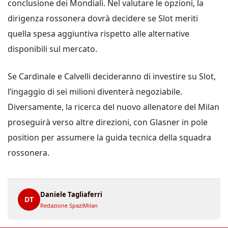
conclusione dei Mondiali. Nel valutare le opzioni, la
dirigenza rossonera dovrà decidere se Slot meriti
quella spesa aggiuntiva rispetto alle alternative
disponibili sul mercato.
Se Cardinale e Calvelli decideranno di investire su Slot,
l’ingaggio di sei milioni diventerà negoziabile.
Diversamente, la ricerca del nuovo allenatore del Milan
proseguirà verso altre direzioni, con Glasner in pole
position per assumere la guida tecnica della squadra
rossonera.
Daniele Tagliaferri
DT
Redazione SpaziMilan