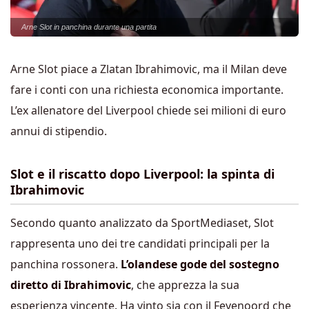
Arne Slot in panchina durante una partita
Arne Slot piace a Zlatan Ibrahimovic, ma il Milan deve
fare i conti con una richiesta economica importante.
L’ex allenatore del Liverpool chiede sei milioni di euro
annui di stipendio.
Slot e il riscatto dopo Liverpool: la spinta di
Ibrahimovic
Secondo quanto analizzato da SportMediaset, Slot
rappresenta uno dei tre candidati principali per la
panchina rossonera.
L’olandese gode del sostegno
diretto di Ibrahimovic
, che apprezza la sua
esperienza vincente. Ha vinto sia con il Feyenoord che