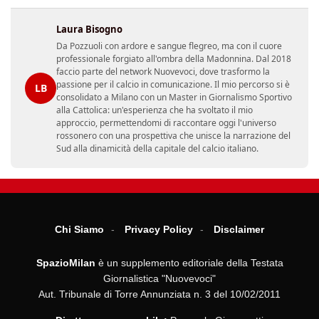
Laura Bisogno
Da Pozzuoli con ardore e sangue flegreo, ma con il cuore
professionale forgiato all'ombra della Madonnina. Dal 2018
faccio parte del network Nuovevoci, dove trasformo la
passione per il calcio in comunicazione. Il mio percorso si è
LB
consolidato a Milano con un Master in Giornalismo Sportivo
alla Cattolica: un'esperienza che ha svoltato il mio
approccio, permettendomi di raccontare oggi l'universo
rossonero con una prospettiva che unisce la narrazione del
Sud alla dinamicità della capitale del calcio italiano.
Chi Siamo
Privacy Policy
Disclaimer
SpazioMilan
è un supplemento editoriale della Testata
Giornalistica "Nuovevoci"
Aut. Tribunale di Torre Annunziata n. 3 del 10/02/2011