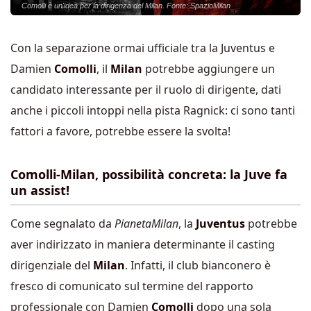
Comolli è un'idea per la dirigenza del Milan. Fonte: SpazioMilan
Con la separazione ormai ufficiale tra la Juventus e
Damien
Comolli
, il
Milan
potrebbe aggiungere un
candidato interessante per il ruolo di dirigente, dati
anche i piccoli intoppi nella pista Ragnick: ci sono tanti
fattori a favore, potrebbe essere la svolta!
Comolli-Milan, possibilità concreta: la Juve fa
un assist!
Come segnalato da
PianetaMilan
, la
Juventus
potrebbe
aver indirizzato in maniera determinante il casting
dirigenziale del
Milan
. Infatti, il club bianconero è
fresco di comunicato sul termine del rapporto
professionale con Damien
Comolli
dopo una sola