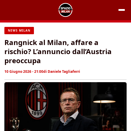
Vai
al
contenuto
NEWS MILAN
Rangnick al Milan, affare a
rischio? L’annuncio dall’Austria
preoccupa
10 Giugno 2026 - 21:00
di
Daniele Tagliaferri