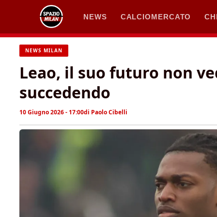
Vai
NEWS
CALCIOMERCATO
CH
al
contenuto
NEWS MILAN
Leao, il suo futuro non ve
succedendo
10 Giugno 2026 - 17:00
di
Paolo Cibelli