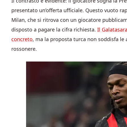
Il contrasto è evidente: il giocatore sogna la P
presentato un’offerta ufficiale. Questo vuoto r
Milan, che si ritrova con un giocatore pubblica
disposto a pagare la cifra richiesta.
Il Galatasar
concreto
, ma la proposta turca non soddisfa le
rossonere.