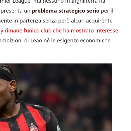
remier League, ma nessuno in Inghilterra ha
appresenta un
problema strategico serio
per il
mente in partenza senza però alcun acquirente
ay rimane l’unico club che ha mostrato interesse
 ambizioni di Leao né le esigenze economiche