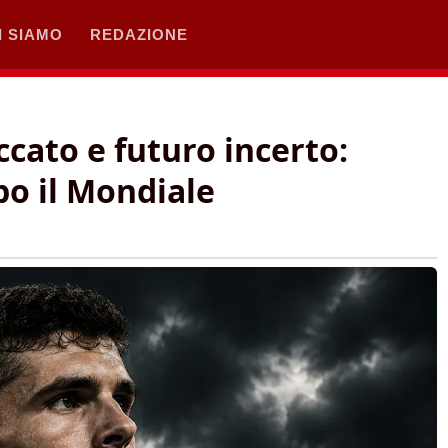
I SIAMO
REDAZIONE
ccato e futuro incerto:
po il Mondiale