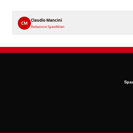
Claudio Mancini
CM
Redazione SpaziMilan
Spaz