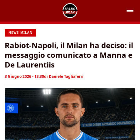
Vai
al
contenuto
NEWS MILAN
Rabiot-Napoli, il Milan ha deciso: il
messaggio comunicato a Manna e
De Laurentiis
3 Giugno 2026 - 13:30
di
Daniele Tagliaferri