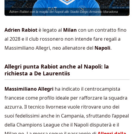
Adrien Rabiot con la maglia del Napoli allo Stadio Diego Armando Maradona
Adrien Rabiot
è legato al
Milan
con un contratto fino
al 2028 e il club rossonero non intende fare regali a
Massimiliano Allegri, neo allenatore del
Napoli
.
Allegri punta Rabiot anche al Napoli: la
richiesta a De Laurentiis
Massimiliano Allegri
ha indicato il centrocampista
francese come profilo ideale per rafforzare la squadra
azzurra. Il tecnico livornese vuole ritrovare uno dei
suoi fedelissimi anche in Campania, sfruttando l’appeal
della Champions League che il Napoli disputerà e il
Milan no. La mossa segue il passaggio di
Allegri dalla