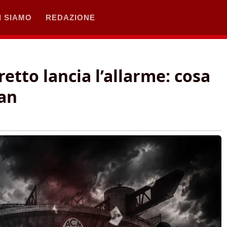
I SIAMO
REDAZIONE
etto lancia l’allarme: cosa
lan