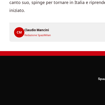
canto suo, spinge per tornare in Italia e ripren
iniziato.
Claudio Mancini
CM
Redazione SpaziMilan
Spaz