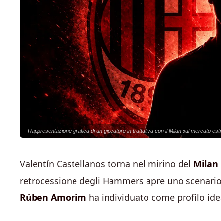
Rappresentazione grafica di un giocatore in trattativa con il Milan sul mercato est
Valentín Castellanos torna nel mirino del
Milan
retrocessione degli Hammers apre uno scenario 
Rúben Amorim
ha individuato come profilo idea