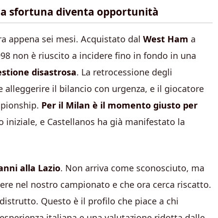
 la sfortuna diventa opportunità
ra appena sei mesi. Acquistato dal
West Ham
a
998 non è riuscito a incidere fino in fondo in una
estione disastrosa
. La retrocessione degli
alleggerire il bilancio con urgenza, e il giocatore
mpionship.
Per il Milan è il momento giusto per
to iniziale, e Castellanos ha già manifestato la
anni alla Lazio
. Non arriva come sconosciuto, ma
e nel nostro campionato e che ora cerca riscatto.
istrutto. Questo è il profilo che piace a chi
sperienza italiana e una valutazione ridotta dalle